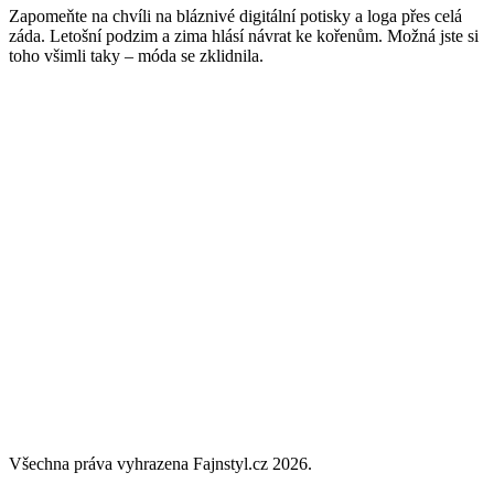
Zapomeňte na chvíli na bláznivé digitální potisky a loga přes celá
záda. Letošní podzim a zima hlásí návrat ke kořenům. Možná jste si
toho všimli taky – móda se zklidnila.
Všechna práva vyhrazena Fajnstyl.cz 2026.