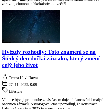
zdravou, chutnou, nízkokalorickou večeří.
Hvězdy rozhodly: Toto znamení se na
Štědrý den dočká zázraku, který změní
celý jeho život
Tereza Havlíčková
27. 11. 2025, 9:09
Lifestyle
Vánoce bývají pro mnohé z nás časem dojetí, bilancování i malých
osobních zázraků. Astrologové letos upozorňují, že konstelace
kolem 24. prosince 2025 jsou nezvykle silné.