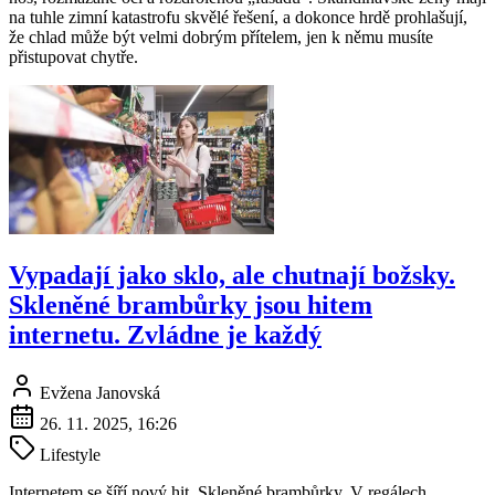
na tuhle zimní katastrofu skvělé řešení, a dokonce hrdě prohlašují,
že chlad může být velmi dobrým přítelem, jen k němu musíte
přistupovat chytře.
Vypadají jako sklo, ale chutnají božsky.
Skleněné brambůrky jsou hitem
internetu. Zvládne je každý
Evžena Janovská
26. 11. 2025, 16:26
Lifestyle
Internetem se šíří nový hit. Skleněné brambůrky. V regálech