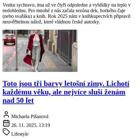
Venku sychravo, tma už ve čtyři odpoledne a vyhlídky na teplo v
nedohlednu. Pro mnohé z nás začala sezóna dek, horkého čaje
(nebo svařáku) a knih. Rok 2025 nám v knihkupectvích připravil
neuvěřitelnou nálož, které vládnou české autorky.
Toto jsou tři barvy letošní zimy. Lichotí
každému věku, ale nejvíce sluší ženám
nad 50 let
Michaela Pišanová
26. 11. 2025, 13:19
Lifestyle