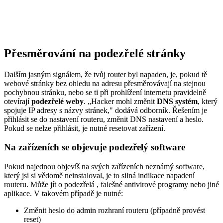
Přesměrování na podezřelé stránky
Dalším jasným signálem, že tvůj router byl napaden, je, pokud tě
webové stránky bez ohledu na adresu přesměrovávají na stejnou
pochybnou stránku, nebo se ti při prohlížení internetu pravidelně
otevírají
podezřelé weby
. „Hacker mohl změnit
DNS systém
, který
spojuje IP adresy s názvy stránek," dodává odborník. Řešením je
přihlásit se do nastavení routeru, změnit DNS nastavení a heslo.
Pokud se nelze přihlásit, je nutné resetovat zařízení.
Na zařízeních se objevuje podezřelý software
Pokud najednou objevíš na svých zařízeních neznámý software,
který jsi si vědomě neinstaloval, je to silná indikace napadení
routeru. Může jít o podezřelá
, falešné antivirové programy nebo jiné
aplikace. V takovém případě je nutné:
Změnit heslo do admin rozhraní routeru (případně provést
reset)