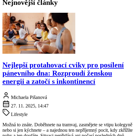
Nejnovější články
Nejlepší protahovací cviky pro posílení
pánevního dna: Rozproudí ženskou
energii a zatočí s inkontinencí
Michaela Pišanová
27. 11. 2025, 14:47
Lifestyle
Možná to znáte. Doběhnete na tramvaj, zasmějete se vtipu kolegyně
nebo si jen kýchnete – a najednou ten nepříjemný pocit, kdy zkřížíte
nohy a jen doufáte. Situaci nepřidává ani počasí posledních dnů.