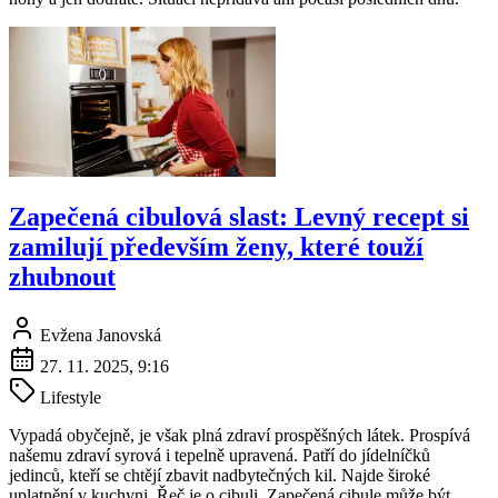
Zapečená cibulová slast: Levný recept si
zamilují především ženy, které touží
zhubnout
Evžena Janovská
27. 11. 2025, 9:16
Lifestyle
Vypadá obyčejně, je však plná zdraví prospěšných látek. Prospívá
našemu zdraví syrová i tepelně upravená. Patří do jídelníčků
jedinců, kteří se chtějí zbavit nadbytečných kil. Najde široké
uplatnění v kuchyni. Řeč je o cibuli. Zapečená cibule může být