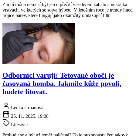
Zimní móda nemusí být jen o přežití v šedivém kabátu a několika
vrstvách, ve kterých se sotva hýbete. V letošním roce je trendy hned
trojice barev, které fungují jako okamžitý omlazující filtr.
Odborníci varují: Tetované obočí je
časovaná bomba. Jakmile kůže povolí,
budete litovat.
Lenka Urbanová
25. 11. 2025, 19:08
Lifestyle
Probudit se a být už téměř nalíčená? To je pro spousty žen takový