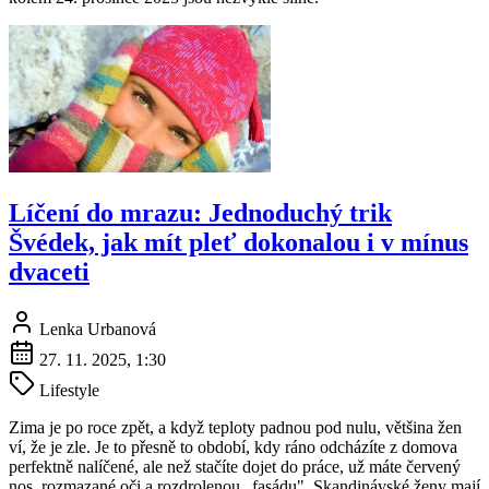
Líčení do mrazu: Jednoduchý trik
Švédek, jak mít pleť dokonalou i v mínus
dvaceti
Lenka Urbanová
27. 11. 2025, 1:30
Lifestyle
Zima je po roce zpět, a když teploty padnou pod nulu, většina žen
ví, že je zle. Je to přesně to období, kdy ráno odcházíte z domova
perfektně nalíčené, ale než stačíte dojet do práce, už máte červený
nos, rozmazané oči a rozdrolenou „fasádu". Skandinávské ženy mají