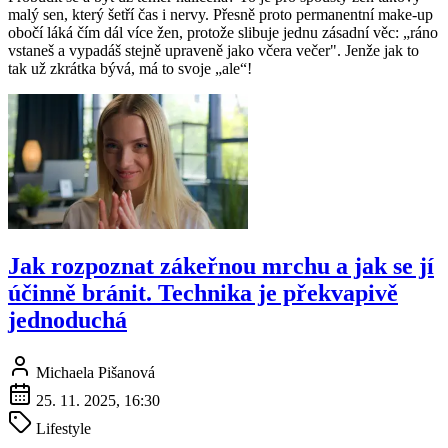
malý sen, který šetří čas i nervy. Přesně proto permanentní make-up
obočí láká čím dál více žen, protože slibuje jednu zásadní věc: „ráno
vstaneš a vypadáš stejně upraveně jako včera večer". Jenže jak to
tak už zkrátka bývá, má to svoje „ale“!
Jak rozpoznat zákeřnou mrchu a jak se jí
účinně bránit. Technika je překvapivě
jednoduchá
Michaela Pišanová
25. 11. 2025, 16:30
Lifestyle