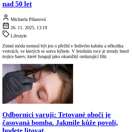
nad 50 let
Michaela Pišanová
26. 11. 2025, 13:19
Lifestyle
Zimní móda nemusí být jen o přežití v šedivém kabátu a několika
vrstvách, ve kterých se sotva hýbete. V letošním roce je trendy hned
trojice barev, které fungují jako okamžitý omlazující filtr.
Odborníci varují: Tetované obočí je
časovaná bomba. Jakmile kůže povolí,
budete litovat.