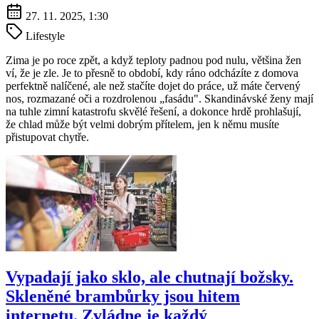
27. 11. 2025, 1:30
Lifestyle
Zima je po roce zpět, a když teploty padnou pod nulu, většina žen
ví, že je zle. Je to přesně to období, kdy ráno odcházíte z domova
perfektně nalíčené, ale než stačíte dojet do práce, už máte červený
nos, rozmazané oči a rozdrolenou „fasádu". Skandinávské ženy mají
na tuhle zimní katastrofu skvělé řešení, a dokonce hrdě prohlašují,
že chlad může být velmi dobrým přítelem, jen k němu musíte
přistupovat chytře.
Vypadají jako sklo, ale chutnají božsky.
Skleněné brambůrky jsou hitem
internetu. Zvládne je každý