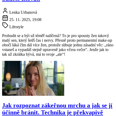
Lenka Urbanová
25. 11. 2025, 19:08
Lifestyle
Probudit se a být už téměř nalíčená? To je pro spousty žen takový
malý sen, který šetří čas i nervy. Přesně proto permanentní make-up
obočí láká čím dál více žen, protože slibuje jednu zásadní věc: „ráno
vstaneš a vypadáš stejně upraveně jako včera večer". Jenže jak to
tak už zkrátka bývá, má to svoje „ale“!
Jak rozpoznat zákeřnou mrchu a jak se jí
účinně bránit. Technika je překvapivě