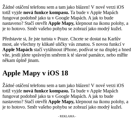
Žádné otáčení telefonu sem a tam jako blázen! V nové verzi iOS
totiž vyjde
nová funkce kompasu.
Ta bude v Apple Mapách
fungovat podobně jako ta v Google Mapách. A jak to bude
nastaveno? Stačí otevřít
Apple Mapy,
klepnout na ikonu polohy, a
je to hotovo. Směr vašeho pohybu se zobrazí jako modrý kužel.
Představte si, že jste turista v Praze. Chcete se dostat na Karlův
most, ale všechny ty klikaté uličky vás zmatou. S novou funkcí v
Apple Mapách
stačí vytáhnout iPhone, podívat se na displej a hned
víte, jestli jdete správným směrem k té slavné památce, nebo míříte
někam úplně jinam.
Apple Mapy v iOS 18
Žádné otáčení telefonu sem a tam jako blázen! V nové verzi iOS
totiž vyjde
nová funkce kompasu.
Ta bude v Apple Mapách
fungovat podobně jako ta v Google Mapách. A jak to bude
nastaveno? Stačí otevřít
Apple Mapy,
klepnout na ikonu polohy, a
je to hotovo. Směr vašeho pohybu se zobrazí jako modrý kužel.