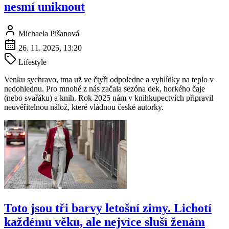
nesmí uniknout
Michaela Pišanová
26. 11. 2025, 13:20
Lifestyle
Venku sychravo, tma už ve čtyři odpoledne a vyhlídky na teplo v
nedohlednu. Pro mnohé z nás začala sezóna dek, horkého čaje
(nebo svařáku) a knih. Rok 2025 nám v knihkupectvích připravil
neuvěřitelnou nálož, které vládnou české autorky.
Toto jsou tři barvy letošní zimy. Lichotí
každému věku, ale nejvíce sluší ženám