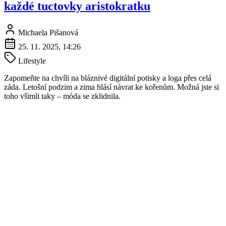
každé tuctovky aristokratku
Michaela Pišanová
25. 11. 2025, 14:26
Lifestyle
Zapomeňte na chvíli na bláznivé digitální potisky a loga přes celá
záda. Letošní podzim a zima hlásí návrat ke kořenům. Možná jste si
toho všimli taky – móda se zklidnila.