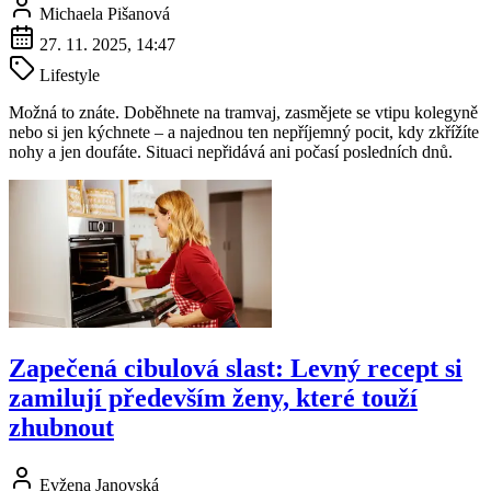
Michaela Pišanová
27. 11. 2025, 14:47
Lifestyle
Možná to znáte. Doběhnete na tramvaj, zasmějete se vtipu kolegyně
nebo si jen kýchnete – a najednou ten nepříjemný pocit, kdy zkřížíte
nohy a jen doufáte. Situaci nepřidává ani počasí posledních dnů.
Zapečená cibulová slast: Levný recept si
zamilují především ženy, které touží
zhubnout
Evžena Janovská