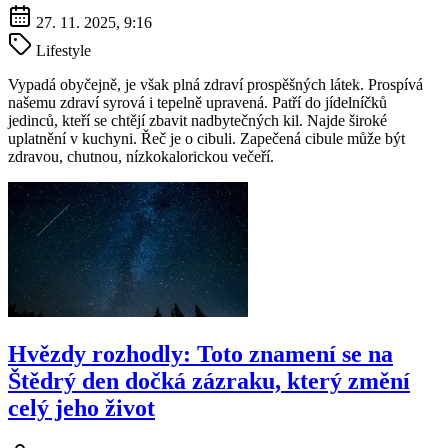
27. 11. 2025, 9:16
Lifestyle
Vypadá obyčejně, je však plná zdraví prospěšných látek. Prospívá
našemu zdraví syrová i tepelně upravená. Patří do jídelníčků
jedinců, kteří se chtějí zbavit nadbytečných kil. Najde široké
uplatnění v kuchyni. Řeč je o cibuli. Zapečená cibule může být
zdravou, chutnou, nízkokalorickou večeří.
Hvězdy rozhodly: Toto znamení se na
Štědrý den dočká zázraku, který změní
celý jeho život